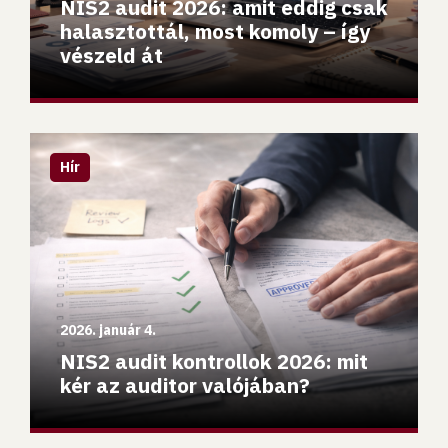
NIS2 audit 2026: amit eddig csak
halasztottál, most komoly – így
vészeld át
NIS2 audit kontrollok 2026: mit kér az auditor valójában?
Hír
2026. január 4.
NIS2 audit kontrollok 2026: mit
kér az auditor valójában?