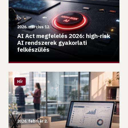
2026. március 12.
AI Act megfelelés 2026: high-risk
AI rendszerek gyakorlati
felkészülés
NIS2 audit 2026: amit eddig csak halasztottál, most komo
Hír
2026. február 2.