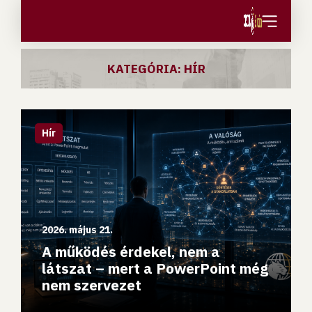
Ugrás a tartalomhoz
KATEGÓRIA: HÍR
A működés érdekel, nem a látszat – mert a PowerPoint 
Hír
2026. május 21.
A működés érdekel, nem a
látszat – mert a PowerPoint még
nem szervezet