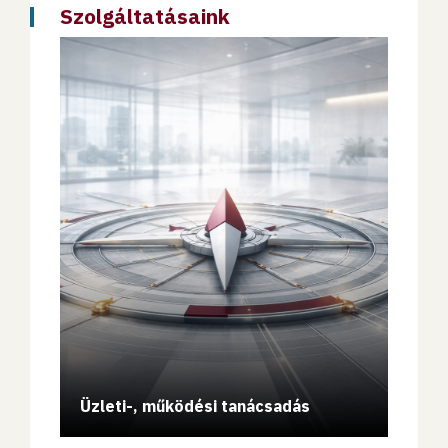
Szolgáltatásaink
Vissz
Üzleti-, működési tanácsadás
Blow