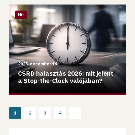
CSRD halasztás 2026: mit jelent a Stop-the-Clock valójá
Hír
2025. december 16.
CSRD halasztás 2026: mit jelent
a Stop-the-Clock valójában?
1
2
3
4