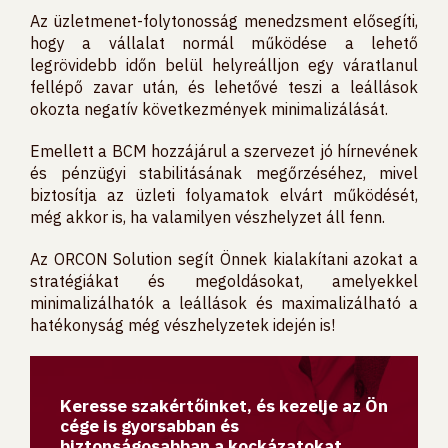
Az üzletmenet-folytonosság menedzsment elősegíti,
hogy a vállalat normál működése a lehető
legrövidebb időn belül helyreálljon egy váratlanul
fellépő zavar után, és lehetővé teszi a leállások
okozta negatív következmények minimalizálását.
Emellett a BCM hozzájárul a szervezet jó hírnevének
és pénzügyi stabilitásának megőrzéséhez, mivel
biztosítja az üzleti folyamatok elvárt működését,
még akkor is, ha valamilyen vészhelyzet áll fenn.
Az ORCON Solution segít Önnek kialakítani azokat a
stratégiákat és megoldásokat, amelyekkel
minimalizálhatók a leállások és maximalizálható a
hatékonyság még vészhelyzetek idején is!
Keresse szakértőinket, és kezelje az Ön
cége is gyorsabban és
biztonságosabban a kockázatokat,