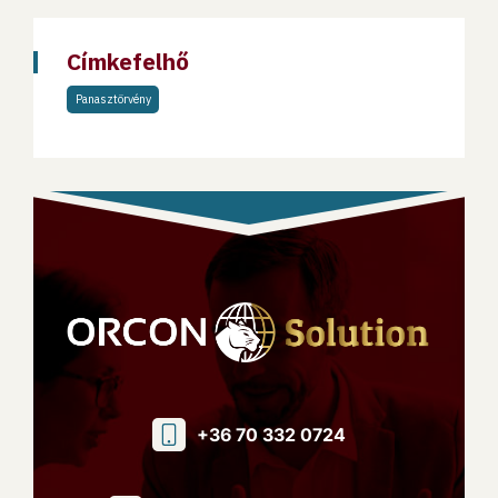
Címkefelhő
Panasztörvény
+36 70 332 0724