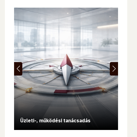
Vissz
Üzleti-, működési tanácsadás
Blow