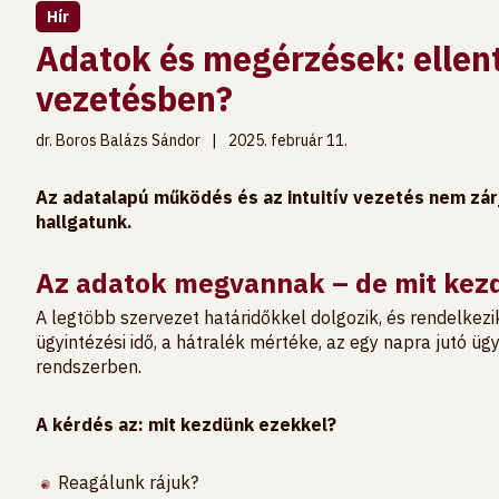
Hír
Adatok és megérzések: ellen
vezetésben?
dr. Boros Balázs Sándor
|
2025. február 11.
Az adatalapú működés és az intuitív vezetés nem zárj
hallgatunk.
Az adatok megvannak – de mit kez
A legtöbb szervezet határidőkkel dolgozik, és rendelkezik
ügyintézési idő, a hátralék mértéke, az egy napra jutó ü
rendszerben.
A kérdés az: mit kezdünk ezekkel?
Reagálunk rájuk?