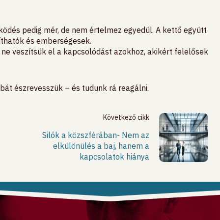
űködés pedig mér, de nem értelmez egyedül. A kettő együtt
míthatók és emberségesek.
ne veszítsük el a kapcsolódást azokhoz, akikért felelősek
ibát észrevesszük – és tudunk rá reagálni.
Következő cikk
Silók a közszférában- Nem az
elkülönülés a baj, hanem a
kapcsolatok hiánya